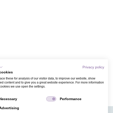
Privacy policy
cookies
ce these for analysis of our visitor data, to improve our website, show
ed content and to give you a great website experience. For more information
cookies we use open the settings.
Necessary
Performance
Advertising
APPS
TICKETVERKAUF
JOBS
PRESSE