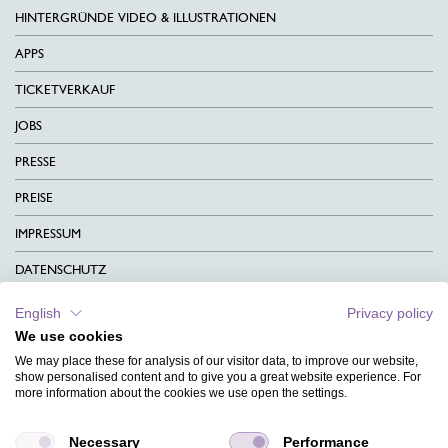
HINTERGRÜNDE VIDEO & ILLUSTRATIONEN
APPS
TICKETVERKAUF
JOBS
PRESSE
PREISE
IMPRESSUM
DATENSCHUTZ
KONTAKT
English
Privacy policy
We use cookies
AGB
We may place these for analysis of our visitor data, to improve our website,
CHARITY
show personalised content and to give you a great website experience. For
more information about the cookies we use open the settings.
SPRACHEN
Necessary
Performance