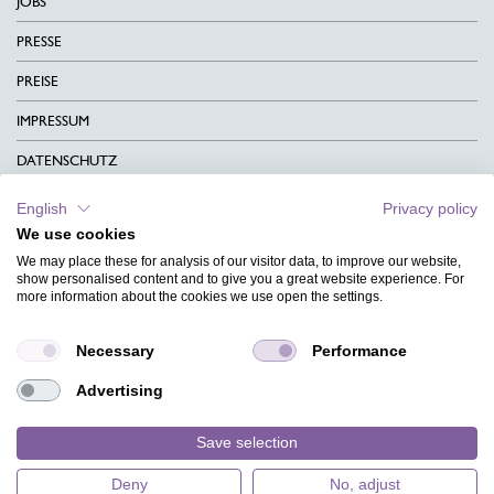
JOBS
PRESSE
PREISE
IMPRESSUM
DATENSCHUTZ
KONTAKT
English
Privacy policy
We use cookies
AGB
We may place these for analysis of our visitor data, to improve our website,
CHARITY
show personalised content and to give you a great website experience. For
more information about the cookies we use open the settings.
SPRACHEN
Necessary
Performance
MAGAZIN
Advertising
HILFE
DESIGNINDEX
Save selection
Deny
No, adjust