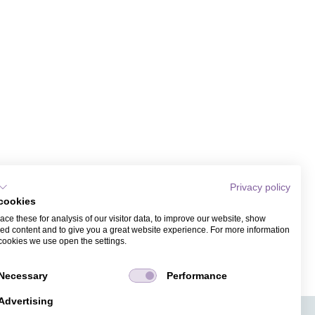
Privacy policy
cookies
ce these for analysis of our visitor data, to improve our website, show
ed content and to give you a great website experience. For more information
cookies we use open the settings.
Necessary
Performance
Advertising
APPS
TICKETVERKAUF
JOBS
PRESSE