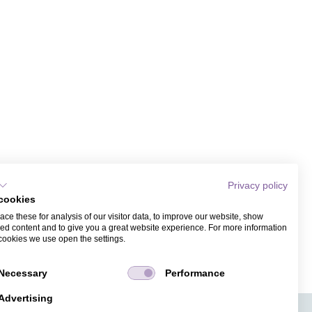
Privacy policy
cookies
ce these for analysis of our visitor data, to improve our website, show
ed content and to give you a great website experience. For more information
cookies we use open the settings.
Necessary
Performance
Advertising
APPS
TICKETVERKAUF
JOBS
PRESSE