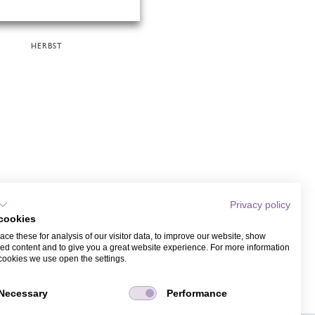
HERBST
Privacy policy
cookies
ce these for analysis of our visitor data, to improve our website, show
ed content and to give you a great website experience. For more information
cookies we use open the settings.
Necessary
Performance