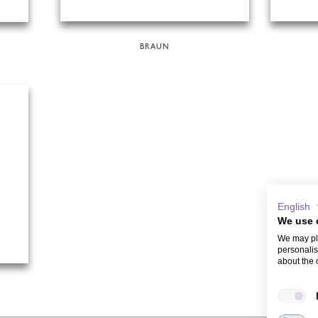
BRAUN
English
We use 
We may pla
personalis
about the 