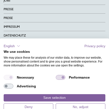
JOBS
PRESSE
PREISE
IMPRESSUM
DATENSCHUTZ
KONTAKT
English
Privacy policy
We use cookies
AGB
We may place these for analysis of our visitor data, to improve our website,
CHARITY
show personalised content and to give you a great website experience. For
more information about the cookies we use open the settings.
SPRACHEN
Necessary
Performance
MAGAZIN
Advertising
HILFE
DESIGNINDEX
Save selection
Deny
No, adjust