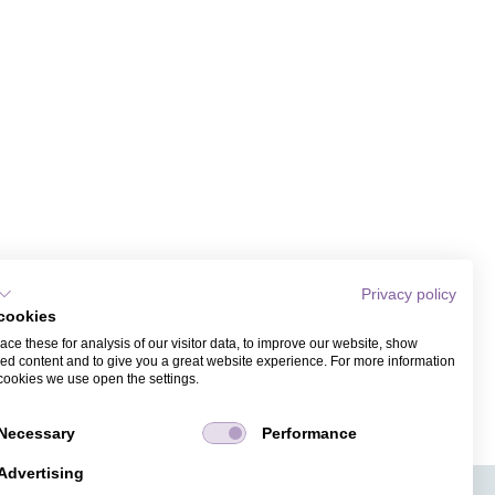
Privacy policy
cookies
ce these for analysis of our visitor data, to improve our website, show
ed content and to give you a great website experience. For more information
cookies we use open the settings.
Necessary
Performance
Advertising
APPS
TICKETVERKAUF
JOBS
PRESSE