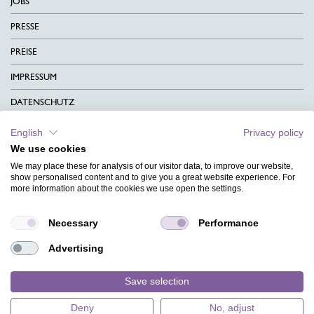
JOBS
PRESSE
PREISE
IMPRESSUM
DATENSCHUTZ
KONTAKT
English
Privacy policy
We use cookies
AGB
We may place these for analysis of our visitor data, to improve our website,
CHARITY
show personalised content and to give you a great website experience. For
more information about the cookies we use open the settings.
SPRACHEN
Necessary
Performance
MAGAZIN
Advertising
HILFE
DESIGNINDEX
Save selection
Deny
No, adjust