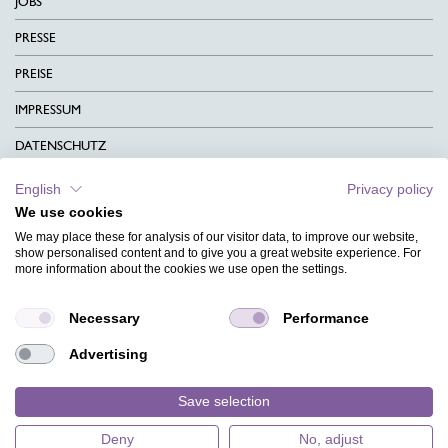
JOBS
PRESSE
PREISE
IMPRESSUM
DATENSCHUTZ
KONTAKT
English
Privacy policy
We use cookies
AGB
We may place these for analysis of our visitor data, to improve our website,
CHARITY
show personalised content and to give you a great website experience. For
more information about the cookies we use open the settings.
SPRACHEN
Necessary
Performance
MAGAZIN
Advertising
HILFE
DESIGNINDEX
Save selection
Deny
No, adjust