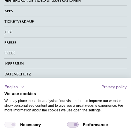
HINTERGRÜNDE VIDEO & ILLUSTRATIONEN
APPS
TICKETVERKAUF
JOBS
PRESSE
PREISE
IMPRESSUM
DATENSCHUTZ
KONTAKT
English
Privacy policy
We use cookies
AGB
We may place these for analysis of our visitor data, to improve our website,
CHARITY
show personalised content and to give you a great website experience. For
more information about the cookies we use open the settings.
SPRACHEN
Necessary
Performance
MAGAZIN