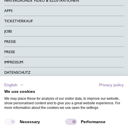
HINTERGRÜNDE VIDEO & ILLUSTRATIONEN
APPS
TICKETVERKAUF
JOBS
PRESSE
PREISE
IMPRESSUM
DATENSCHUTZ
KONTAKT
English
Privacy policy
We use cookies
AGB
We may place these for analysis of our visitor data, to improve our website,
CHARITY
show personalised content and to give you a great website experience. For
more information about the cookies we use open the settings.
SPRACHEN
Necessary
Performance
MAGAZIN