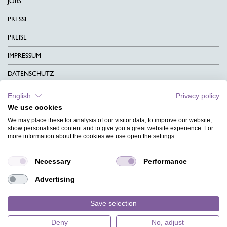
JOBS
PRESSE
PREISE
IMPRESSUM
DATENSCHUTZ
KONTAKT
English
Privacy policy
We use cookies
AGB
We may place these for analysis of our visitor data, to improve our website,
CHARITY
show personalised content and to give you a great website experience. For
more information about the cookies we use open the settings.
SPRACHEN
Necessary
Performance
MAGAZIN
Advertising
HILFE
DESIGNINDEX
Save selection
Deny
No, adjust