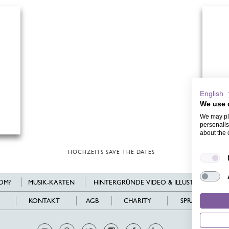
English
We use 
We may pla
personalis
about the 
HOCHZEITS SAVE THE DATES
OM?
MUSIK-KARTEN
HINTERGRÜNDE VIDEO & ILLUSTRATIONEN
KONTAKT
AGB
CHARITY
SPRACHEN