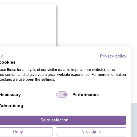
Privacy policy
cookies
ce these for analysis of our visitor data, to improve our website, show
ed content and to give you a great website experience. For more information
cookies we use open the settings.
PUNKTE
Necessary
Performance
Advertising
APPS
TICKETVERKAUF
JOBS
PRESSE
MAGAZIN
Save selection
HILFE
DESIGNINDEX
Deny
No, adjust