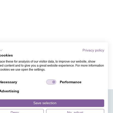
Privacy policy
cookies
ce these for analysis of our visitor data, to improve our website, show
ed content and to give you a great website experience. For more information
cookies we use open the settings.
Necessary
Performance
Advertising
APPS
TICKETVERKAUF
JOBS
PRESSE
MAGAZIN
Save selection
HILFE
DESIGNINDEX
Deny
No, adjust