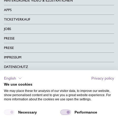
HINTERGRÜNDE VIDEO & ILLUSTRATIONEN
APPS
TICKETVERKAUF
JOBS
PRESSE
PREISE
IMPRESSUM
DATENSCHUTZ
KONTAKT
English
Privacy policy
We use cookies
AGB
We may place these for analysis of our visitor data, to improve our website,
CHARITY
show personalised content and to give you a great website experience. For
more information about the cookies we use open the settings.
SPRACHEN
Necessary
Performance
MAGAZIN