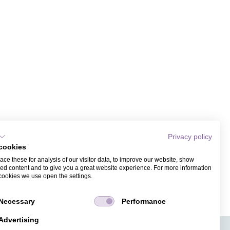
Privacy policy
cookies
ce these for analysis of our visitor data, to improve our website, show
ed content and to give you a great website experience. For more information
cookies we use open the settings.
Necessary
Performance
Advertising
APPS
TICKETVERKAUF
JOBS
PRESSE