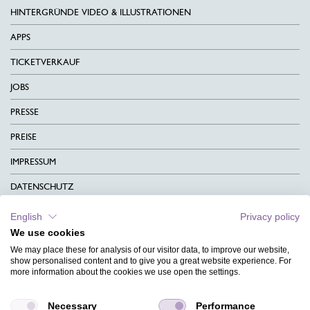
HINTERGRÜNDE VIDEO & ILLUSTRATIONEN
APPS
TICKETVERKAUF
JOBS
PRESSE
PREISE
IMPRESSUM
DATENSCHUTZ
KONTAKT
English
Privacy policy
We use cookies
AGB
We may place these for analysis of our visitor data, to improve our website,
CHARITY
show personalised content and to give you a great website experience. For
more information about the cookies we use open the settings.
SPRACHEN
Necessary
Performance