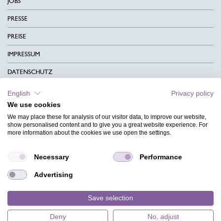
JOBS
PRESSE
PREISE
IMPRESSUM
DATENSCHUTZ
KONTAKT
English
Privacy policy
We use cookies
AGB
We may place these for analysis of our visitor data, to improve our website,
CHARITY
show personalised content and to give you a great website experience. For
more information about the cookies we use open the settings.
SPRACHEN
Necessary
Performance
MAGAZIN
Advertising
HILFE
DESIGNINDEX
Save selection
Deny
No, adjust