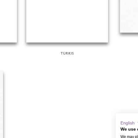
TÜRKIS
English
We use 
We may pla