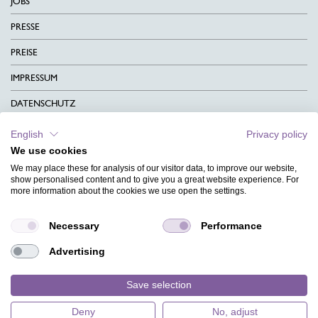
JOBS
PRESSE
PREISE
IMPRESSUM
DATENSCHUTZ
KONTAKT
English
Privacy policy
We use cookies
AGB
We may place these for analysis of our visitor data, to improve our website,
CHARITY
show personalised content and to give you a great website experience. For
more information about the cookies we use open the settings.
SPRACHEN
Necessary
Performance
MAGAZIN
Advertising
HILFE
DESIGNINDEX
Save selection
Deny
No, adjust