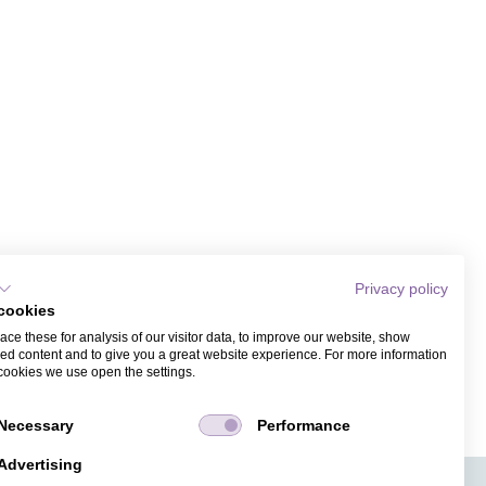
Privacy policy
cookies
ce these for analysis of our visitor data, to improve our website, show
ed content and to give you a great website experience. For more information
cookies we use open the settings.
Necessary
Performance
Advertising
APPS
TICKETVERKAUF
JOBS
PRESSE