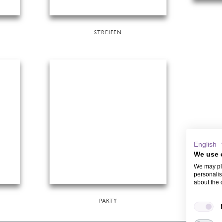
STREIFEN
English
We use 
We may pla
personalis
about the 
PARTY