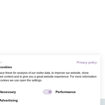
Privacy policy
cookies
ce these for analysis of our visitor data, to improve our website, show
ed content and to give you a great website experience. For more information
cookies we use open the settings.
Necessary
Performance
Advertising
APPS
TICKETVERKAUF
JOBS
PRESSE