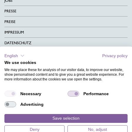
JOBS
PRESSE
PREISE
IMPRESSUM
DATENSCHUTZ
KONTAKT
English
Privacy policy
We use cookies
AGB
We may place these for analysis of our visitor data, to improve our website,
CHARITY
show personalised content and to give you a great website experience. For
more information about the cookies we use open the settings.
SPRACHEN
Necessary
Performance
MAGAZIN
Advertising
HILFE
DESIGNINDEX
Save selection
Deny
No, adjust