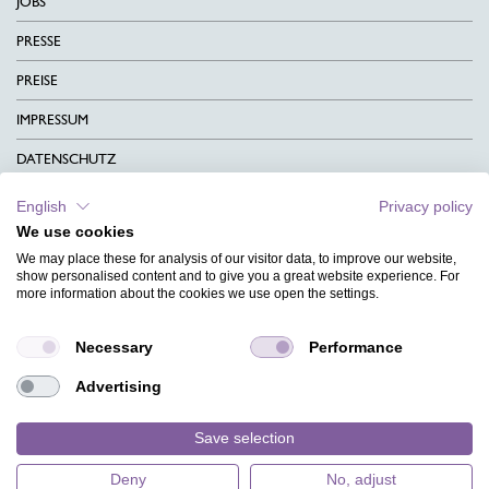
JOBS
PRESSE
PREISE
IMPRESSUM
DATENSCHUTZ
KONTAKT
English
Privacy policy
We use cookies
AGB
We may place these for analysis of our visitor data, to improve our website,
CHARITY
show personalised content and to give you a great website experience. For
more information about the cookies we use open the settings.
SPRACHEN
Necessary
Performance
MAGAZIN
Advertising
HILFE
DESIGNINDEX
Save selection
Deny
No, adjust