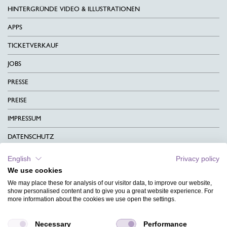
HINTERGRÜNDE VIDEO & ILLUSTRATIONEN
APPS
TICKETVERKAUF
JOBS
PRESSE
PREISE
IMPRESSUM
DATENSCHUTZ
KONTAKT
English
Privacy policy
We use cookies
AGB
We may place these for analysis of our visitor data, to improve our website,
CHARITY
show personalised content and to give you a great website experience. For
more information about the cookies we use open the settings.
SPRACHEN
Necessary
Performance