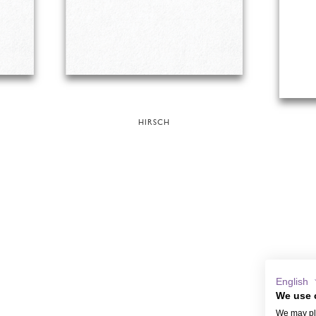
HIRSCH
English
We use 
We may pla