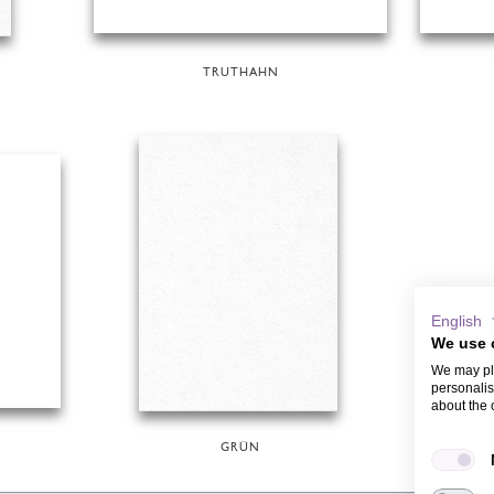
TRUTHAHN
English
We use 
We may pla
personalis
about the 
GRÜN