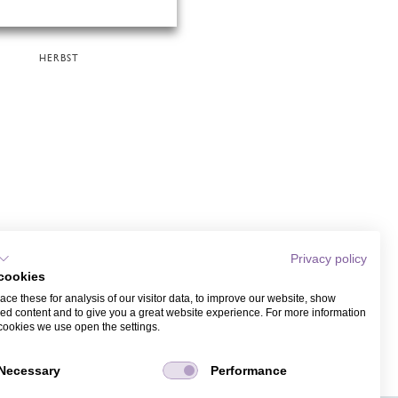
HERBST
Privacy policy
cookies
ce these for analysis of our visitor data, to improve our website, show
ed content and to give you a great website experience. For more information
cookies we use open the settings.
Necessary
Performance