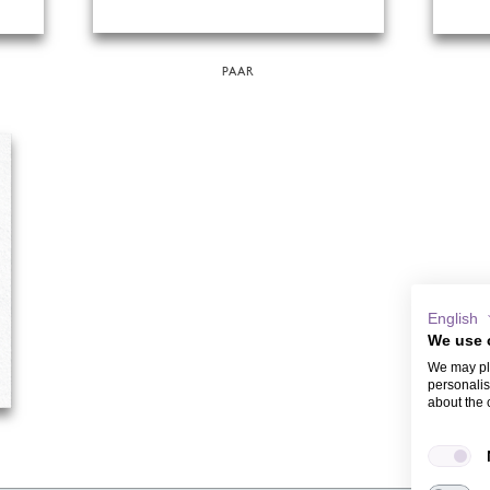
PAAR
English
We use 
We may pla
personalis
about the 