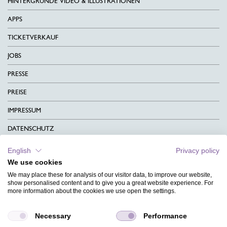
HINTERGRÜNDE VIDEO & ILLUSTRATIONEN
APPS
TICKETVERKAUF
JOBS
PRESSE
PREISE
IMPRESSUM
DATENSCHUTZ
KONTAKT
English
Privacy policy
We use cookies
AGB
We may place these for analysis of our visitor data, to improve our website,
CHARITY
show personalised content and to give you a great website experience. For
more information about the cookies we use open the settings.
SPRACHEN
Necessary
Performance
MAGAZIN