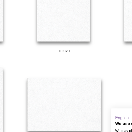
HERBST
English
We use 
We may pla