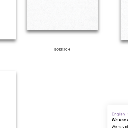
BOERSCH
English
We use 
We may pla