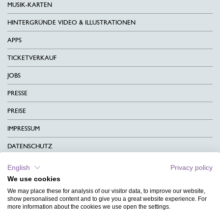
MUSIK-KARTEN
HINTERGRÜNDE VIDEO & ILLUSTRATIONEN
APPS
TICKETVERKAUF
JOBS
PRESSE
PREISE
IMPRESSUM
DATENSCHUTZ
KONTAKT
English
Privacy policy
We use cookies
AGB
We may place these for analysis of our visitor data, to improve our website,
CHARITY
show personalised content and to give you a great website experience. For
more information about the cookies we use open the settings.
SPRACHEN