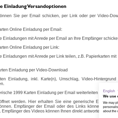
e Einladung Versandoptionen
önnen Sie per Email schicken, per Link oder per Video-Do
arten Online Einladung per Email:
e Einladungen mit Anrede per Email an Ihre Empfänger schicke
rten Online Einladung per Link:
 Einladungen mit Anrede per Link teilen, z.B. Papierkarten mi
arten Einladung per Video-Download
en Einladung, inkl. Karte(n), Umschlag, Video-Hintergrun
en.
English
rische 1999 Karten Einladung per Email weiterleiten oder per Li
We use 
ffnet werden. Hier erhalten Sie eine generische Email oder 
We may pla
önnen. Empfänger der Email oder des Links können sich m
personalis
 Empfänger des Videos können Ihnen direkt antworten, z.B. ü
about the 