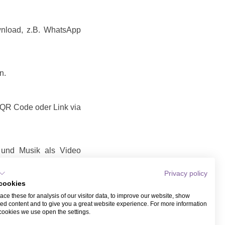
wnload, z.B. WhatsApp
n.
t QR Code oder Link via
d und Musik als Video
Privacy policy
nk / Video teilen
cookies
Link / Video, das Sie
ce these for analysis of our visitor data, to improve our website, show
it Name und Email bei
ed content and to give you a great website experience. For more information
ber WhatsApp.
cookies we use open the settings.