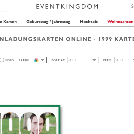
e Karten
Geburtstag / Jahrestag
Hochzeit
Weihnachten
INLADUNGSKARTEN ONLINE - 1999 KART
ALLE
ALLE
FOTO
FARBE
FORMAT
PREIS
ALLE
ALLE
ALLE
2 STAMPS
HOCH/BREIT
QUER