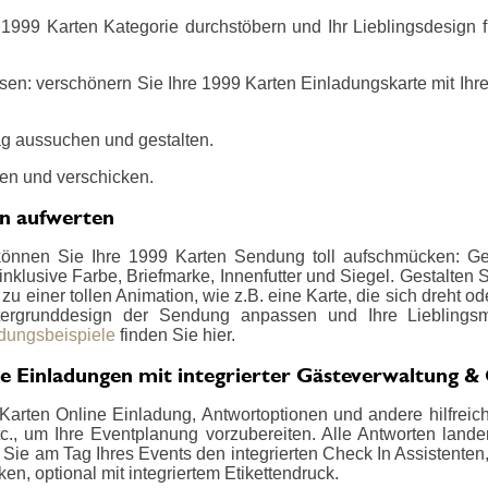
1999 Karten Kategorie durchstöbern und Ihr Lieblingsdesign fin
sen: verschönern Sie Ihre 1999 Karten Einladungskarte mit Ihre
g aussuchen und gestalten.
en und verschicken.
en aufwerten
können Sie Ihre 1999 Karten Sendung toll aufschmücken: Ges
nklusive Farbe, Briefmarke, Innenfutter und Siegel. Gestalten
u einer tollen Animation, wie z.B. eine Karte, die sich dreht od
ergrunddesign der Sendung anpassen und Ihre Lieblings
adungsbeispiele
finden Sie hier.
e Einladungen mit integrierter Gästeverwaltung &
Karten Online Einladung, Antwortoptionen und andere hilfreich
., um Ihre Eventplanung vorzubereiten. Alle Antworten landen 
Sie am Tag Ihres Events den integrierten Check In Assistenten
en, optional mit integriertem Etikettendruck.