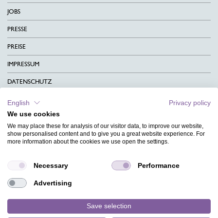
JOBS
PRESSE
PREISE
IMPRESSUM
DATENSCHUTZ
KONTAKT
English
Privacy policy
We use cookies
AGB
We may place these for analysis of our visitor data, to improve our website,
CHARITY
show personalised content and to give you a great website experience. For
more information about the cookies we use open the settings.
SPRACHEN
Necessary
Performance
MAGAZIN
Advertising
HILFE
DESIGNINDEX
Save selection