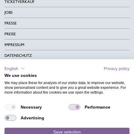
TICKETVERKAUF
JOBS
PRESSE
PREISE
IMPRESSUM
DATENSCHUTZ
KONTAKT
English
Privacy policy
We use cookies
AGB
We may place these for analysis of our visitor data, to improve our website,
CHARITY
show personalised content and to give you a great website experience. For
more information about the cookies we use open the settings.
SPRACHEN
Necessary
Performance
MAGAZIN
Advertising
HILFE
DESIGNINDEX
Save selection