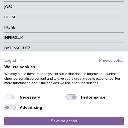
JOBS
PRESSE
PREISE
IMPRESSUM
DATENSCHUTZ
KONTAKT
English
Privacy policy
We use cookies
AGB
We may place these for analysis of our visitor data, to improve our website,
CHARITY
show personalised content and to give you a great website experience. For
more information about the cookies we use open the settings.
SPRACHEN
Necessary
Performance
MAGAZIN
Advertising
HILFE
DESIGNINDEX
Save selection