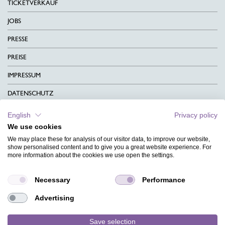
TICKETVERKAUF
JOBS
PRESSE
PREISE
IMPRESSUM
DATENSCHUTZ
KONTAKT
English
Privacy policy
We use cookies
AGB
We may place these for analysis of our visitor data, to improve our website,
CHARITY
show personalised content and to give you a great website experience. For
more information about the cookies we use open the settings.
SPRACHEN
Necessary
Performance
MAGAZIN
Advertising
HILFE
DESIGNINDEX
Save selection