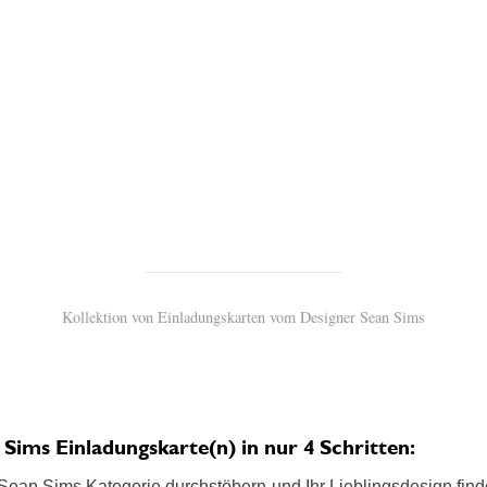
Kollektion von Einladungskarten vom Designer Sean Sims
ims Einladungskarte(n) in nur 4 Schritten:
ean Sims Kategorie durchstöbern und Ihr Lieblingsdesign finden