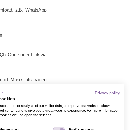
wnload, z.B. WhatsApp
n.
t QR Code oder Link via
 und Musik als Video
Privacy policy
k / Video teilen
cookies
Link / Video, das Sie
ce these for analysis of our visitor data, to improve our website, show
it Name und Email bei
ed content and to give you a great website experience. For more information
ber WhatsApp.
cookies we use open the settings.
Necessary
Performance