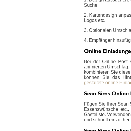
Suche.
2. Kartendesign anpas
Logos etc.
3. Optionalen Umschla
4. Empfänger hinzufüg
Online Einladung
Bei der Online Post 
animierten Umschlag, i
kombinieren Sie diese z
können Sie das Hint
gestaltete online Einl
Sean Sims Online 
Fügen Sie Ihrer Sean S
Essenswünsche etc., 
Gästeliste. Verwenden 
und schnell einzucheck
Sean Sims Online 