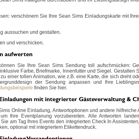
sen: verschönern Sie Ihre Sean Sims Einladungskarte mit Ihre
g aussuchen und gestalten.
en und verschicken.
en aufwerten
können Sie Ihre Sean Sims Sendung toll aufschmücken: Ges
nklusive Farbe, Briefmarke, Innenfutter und Siegel. Gestalten
u einer tollen Animation, wie z.B. eine Karte, die sich dreht od
ergrunddesign der Sendung anpassen und Ihre Lieblings
adungsbeispiele
finden Sie hier.
Einladungen mit integrierter Gästeverwaltung & C
ims Online Einladung, Antwortoptionen und andere hilfreiche A
um Ihre Eventplanung vorzubereiten. Alle Antworten landen ü
Sie am Tag Ihres Events den integrierten Check In Assistenten
en, optional mit integriertem Etikettendruck.
Einladung Versandoptionen