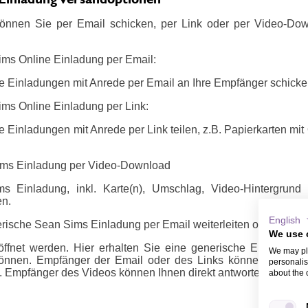
önnen Sie per Email schicken, per Link oder per Video-Do
ims Online Einladung per Email:
e Einladungen mit Anrede per Email an Ihre Empfänger schicke
ims Online Einladung per Link:
 Einladungen mit Anrede per Link teilen, z.B. Papierkarten mi
ims Einladung per Video-Download
s Einladung, inkl. Karte(n), Umschlag, Video-Hintergrund
en.
English
rische Sean Sims Einladung per Email weiterleiten oder per Lin
We use 
ffnet werden. Hier erhalten Sie eine generische Email oder 
We may pla
önnen. Empfänger der Email oder des Links können sich m
personalis
 Empfänger des Videos können Ihnen direkt antworten, z.B. ü
about the 