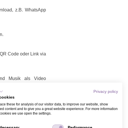
wnload, z.B. WhatsApp
n.
t QR Code oder Link via
 und Musik als Video
Privacy policy
Video teilen
cookies
Link / Video, das Sie
ce these for analysis of our visitor data, to improve our website, show
it Name und Email bei
ed content and to give you a great website experience. For more information
ber WhatsApp.
cookies we use open the settings.
Necessary
Performance