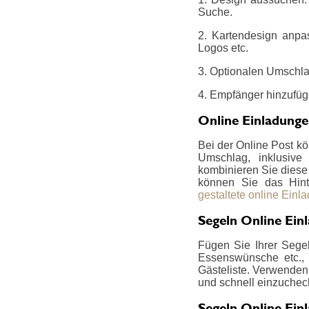
Suche.
2. Kartendesign anpa
Logos etc.
3. Optionalen Umschla
4. Empfänger hinzufüg
Online Einladung
Bei der Online Post k
Umschlag, inklusive
kombinieren Sie diese z
können Sie das Hint
gestaltete online Einl
Segeln Online Ein
Fügen Sie Ihrer Segel
Essenswünsche etc., 
Gästeliste. Verwenden 
und schnell einzucheck
Segeln Online Ein