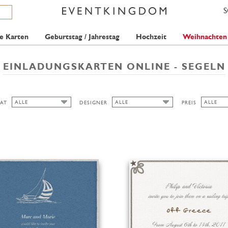
e Karten
Geburtstag / Jahrestag
Hochzeit
Weihnachten
EINLADUNGSKARTEN ONLINE - SEGELN
ALLE
ALLE
ALLE
AT
DESIGNER
PREIS
ALLE
ALLE
ALLE
PICKETT'S PRESS
1 STAMP
BREIT
2 STAMP
HOCH/BREIT
HOCH/SCHMAL