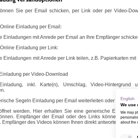
önnen Sie per Email schicken, per Link oder per Video-Do
 Online Einladung per Email:
e Einladungen mit Anrede per Email an Ihre Empfänger schicke
Online Einladung per Link:
 Einladungen mit Anrede per Link teilen, z.B. Papierkarten mi
 Einladung per Video-Download
inladung, inkl. Karte(n), Umschlag, Video-Hintergrund
en.
English
rische Segeln Einladung per Email weiterleiten oder per Link / 
We use 
ffnet werden. Hier erhalten Sie eine generische Email oder 
We may pla
önnen. Empfänger der Email oder des Links können sich m
personalis
 Empfänger des Videos können Ihnen direkt antworten, z.B. ü
about the 