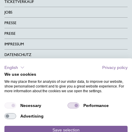
TICKETVERKAUF
JOBS
PRESSE
PREISE
IMPRESSUM
DATENSCHUTZ
KONTAKT
English
Privacy policy
We use cookies
AGB
We may place these for analysis of our visitor data, to improve our website,
CHARITY
show personalised content and to give you a great website experience. For
more information about the cookies we use open the settings.
SPRACHEN
Necessary
Performance
MAGAZIN
Advertising
HILFE
DESIGNINDEX
Save selection