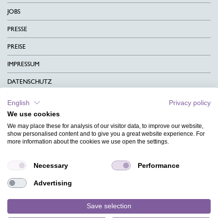
JOBS
PRESSE
PREISE
IMPRESSUM
DATENSCHUTZ
KONTAKT
English
Privacy policy
We use cookies
AGB
We may place these for analysis of our visitor data, to improve our website,
CHARITY
show personalised content and to give you a great website experience. For
more information about the cookies we use open the settings.
SPRACHEN
Necessary
Performance
MAGAZIN
Advertising
HILFE
DESIGNINDEX
Save selection