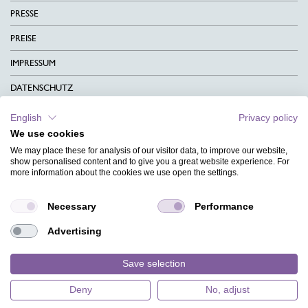
PRESSE
PREISE
IMPRESSUM
DATENSCHUTZ
KONTAKT
English
Privacy policy
We use cookies
AGB
We may place these for analysis of our visitor data, to improve our website,
CHARITY
show personalised content and to give you a great website experience. For
more information about the cookies we use open the settings.
SPRACHEN
Necessary
Performance
MAGAZIN
Advertising
HILFE
DESIGNINDEX
Save selection
Deny
No, adjust