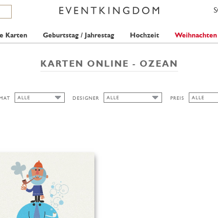
e Karten
Geburtstag / Jahrestag
Hochzeit
Weihnachten
KARTEN ONLINE - OZEAN
ALLE
ALLE
ALLE
MAT
DESIGNER
PREIS
ALLE
ALLE
ALLE
PICKETT'S PRESS
1 STAMP
HOCH/BREIT
SEAN SIMS
2 STAMPS
QUER