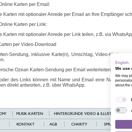
Online Karten per Email:
e Karten mit optionaler Anrede per Email an Ihre Empfänger sch
nline Karten per Link:
 Karten mit optionaler Anrede per Link teilen, z.B. via WhatsAp
Karten per Video-Download
ten-Sendung, inklusive Karte(n), Umschlag, Video-Hintergrun
en.
English
We use 
rische Ozean Karten-Sendung per Email weiterleiten oder per Li
We may pla
oder des Links können mit Name und Email eine Nachricht hi
personalis
en direkt antworten, z.B. über WhatsApp.
about the 
OM?
MUSIK-KARTEN
HINTERGRÜNDE VIDEO & ILLUSTRATIONEN
KONTAKT
AGB
CHARITY
SPRACHEN