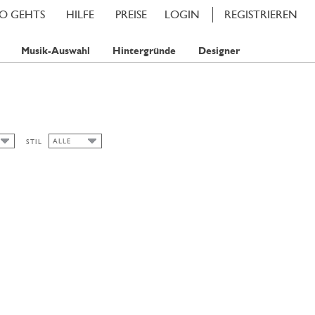
SO GEHTS
HILFE
PREISE
LOGIN
REGISTRIEREN
Musik-Auswahl
Hintergründe
Designer
ALLE
STIL
ALLE
SOMMER