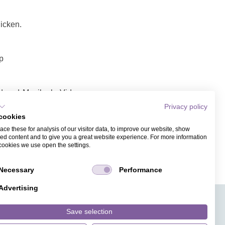
icken.
p
d und Musik als Video
Privacy policy
cookies
nk / Video teilen
ce these for analysis of our visitor data, to improve our website, show
nterlassen. Empfänger
ed content and to give you a great website experience. For more information
cookies we use open the settings.
Necessary
Performance
Advertising
APPS
TICKETVERKAUF
JOBS
PRESSE
MAGAZIN
Save selection
HILFE
DESIGNINDEX