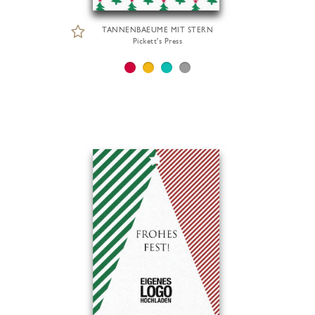
TANNENBAEUME MIT STERN
Pickett's Press