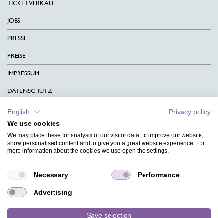
TICKETVERKAUF
JOBS
PRESSE
PREISE
IMPRESSUM
DATENSCHUTZ
KONTAKT
English
Privacy policy
We use cookies
AGB
We may place these for analysis of our visitor data, to improve our website,
CHARITY
show personalised content and to give you a great website experience. For
more information about the cookies we use open the settings.
SPRACHEN
Necessary
Performance
MAGAZIN
Advertising
HILFE
DESIGNINDEX
Save selection