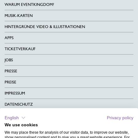
WARUM EVENTKINGDOM?
MUSIK-KARTEN
HINTERGRÜNDE VIDEO & ILLUSTRATIONEN
APPS
TICKETVERKAUF
JOBS
PRESSE
PREISE
IMPRESSUM
DATENSCHUTZ
KONTAKT
English
Privacy policy
We use cookies
AGB
We may place these for analysis of our visitor data, to improve our website,
CHARITY
show personalised content and to give you a great website experience. For