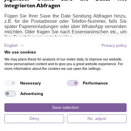
integrierten Abfragen
Fügen Sie Ihrer Save the Date Sendung Abfragen hinzu,
z.B. für die Postadresse oder Telefon-Nummer, falls Sie
später Papiereinladungen oder über WhatsApp versenden
möchten. Oder fragen Sie nach Essenswünschen etc., um
Ihre Eventplanung vorzubereiten.
English
Privacy policy
Jugendstil Online Save the Date
We use cookies
Versandoptionen
We may place these for analysis of our visitor data, to improve our website,
show personalised content and to give you a great website experience. For
Online Save the Dates können Sie per Email schicken
more information about the cookies we use open the settings.
oder per Link, Video-Download, z.B. über WhatsApp teilen!
1. Persönliche Jugendstil Online Save the Dates per
Necessary
Performance
Email:
Advertising
Sie können persönliche Save the Dates mit optionaler
Anrede per Email an Ihre Empfänger schicken.
Save selection
2. Persönliche Jugendstil Online Save the Date per Link:
Deny
No, adjust
Sie können persönliche Save the Dates mit optionaler
Anrede per Link teilen, z.B. Papier Karten mit QR Code