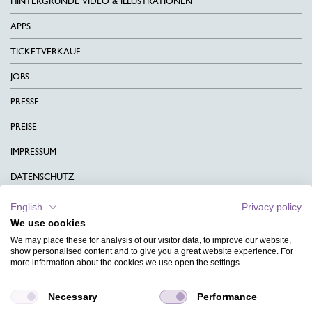
HINTERGRÜNDE VIDEO & ILLUSTRATIONEN
APPS
TICKETVERKAUF
JOBS
PRESSE
PREISE
IMPRESSUM
DATENSCHUTZ
KONTAKT
English
Privacy policy
We use cookies
AGB
We may place these for analysis of our visitor data, to improve our website,
CHARITY
show personalised content and to give you a great website experience. For
more information about the cookies we use open the settings.
SPRACHEN
Necessary
Performance
MAGAZIN