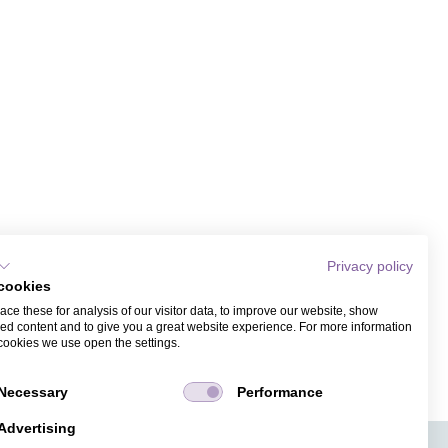
Privacy policy
cookies
ce these for analysis of our visitor data, to improve our website, show
ed content and to give you a great website experience. For more information
cookies we use open the settings.
Necessary
Performance
Advertising
APPS
TICKETVERKAUF
JOBS
PRESSE